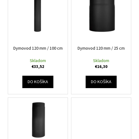
ý
r
á
p
o
j
i
d
s
s
u
ť
p
k
?
r
t
Dymovod 120 mm / 100 cm
Dymovod 120 mm / 25 cm
o
o
d
Skladom
Skladom
v
u
€33,52
€16,30
HĽADAŤ
k
t
DO KOŠÍKA
DO KOŠÍKA
o
v
O
d
p
o
r
ú