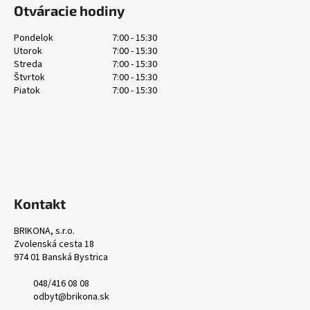
á
c
Otváracie hodiny
n
p
i
i
e
ä
e
Pondelok
7:00 - 15:30
p
Utorok
7:00 - 15:30
t
r
Streda
7:00 - 15:30
i
Štvrtok
7:00 - 15:30
v
e
Piatok
7:00 - 15:30
k
y
v
ý
p
i
s
u
Kontakt
BRIKONA, s.r.o.
Zvolenská cesta 18
974 01 Banská Bystrica
048/416 08 08
odbyt@brikona.sk