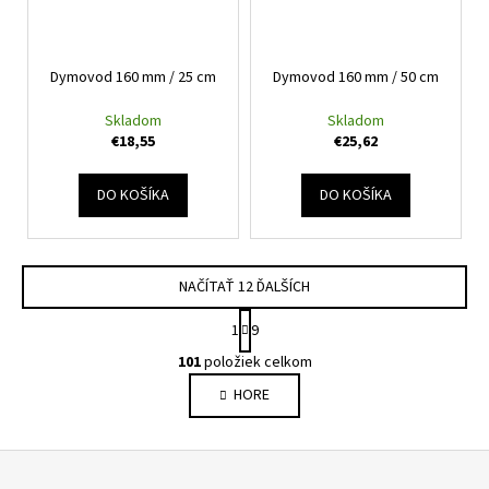
Dymovod 160 mm / 25 cm
Dymovod 160 mm / 50 cm
Skladom
Skladom
€18,55
€25,62
DO KOŠÍKA
DO KOŠÍKA
NAČÍTAŤ 12 ĎALŠÍCH
S
1
9
t
O
r
101
položiek celkom
v
á
HORE
l
n
k
á
o
d
Z
v
a
a