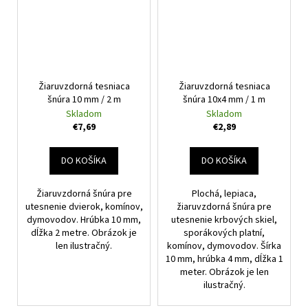
Žiaruvzdorná tesniaca
Žiaruvzdorná tesniaca
šnúra 10 mm / 2 m
šnúra 10x4 mm / 1 m
Skladom
Skladom
€7,69
€2,89
DO KOŠÍKA
DO KOŠÍKA
Žiaruvzdorná šnúra pre
Plochá, lepiaca,
utesnenie dvierok, komínov,
žiaruvzdorná šnúra pre
dymovodov. Hrúbka 10 mm,
utesnenie krbových skiel,
dĺžka 2 metre. Obrázok je
sporákových platní,
len ilustračný.
komínov, dymovodov. Šírka
10 mm, hrúbka 4 mm, dĺžka 1
meter. Obrázok je len
ilustračný.