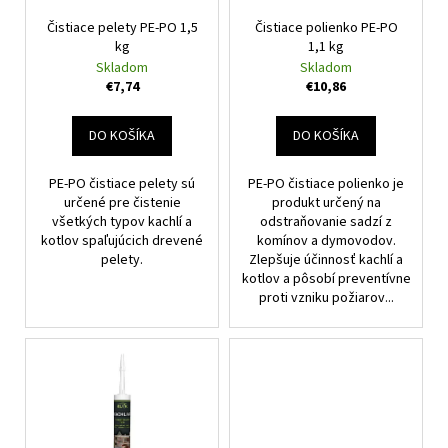
r
t
á
Čistiace pelety PE-PO 1,5
Čistiace polienko PE-PO
o
o
kg
1,1 kg
j
d
Skladom
Skladom
v
s
u
€7,74
€10,86
ť
k
?
t
DO KOŠÍKA
DO KOŠÍKA
o
PE-PO čistiace pelety sú
PE-PO čistiace polienko je
v
určené pre čistenie
produkt určený na
všetkých typov kachlí a
odstraňovanie sadzí z
HĽADAŤ
kotlov spaľujúcich drevené
komínov a dymovodov.
pelety.
Zlepšuje účinnosť kachlí a
kotlov a pôsobí preventívne
proti vzniku požiarov...
O
d
p
o
r
ú