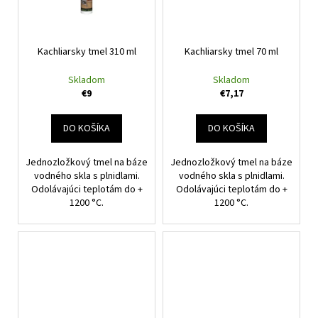
č
a
m
e
Kachliarsky tmel 310 ml
Kachliarsky tmel 70 ml
Skladom
Skladom
€9
€7,17
DO KOŠÍKA
DO KOŠÍKA
Jednozložkový tmel na báze
Jednozložkový tmel na báze
vodného skla s plnidlami.
vodného skla s plnidlami.
Odolávajúci teplotám do +
Odolávajúci teplotám do +
1200 °C.
1200 °C.