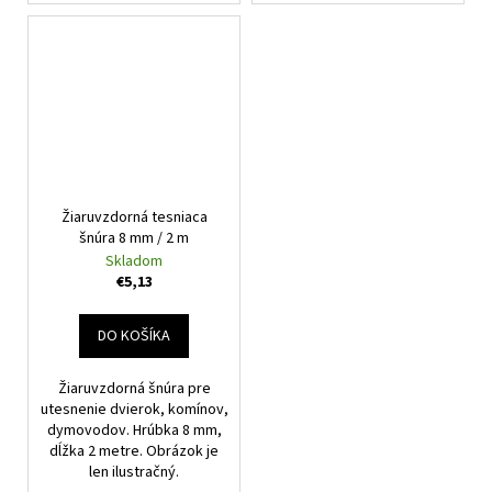
Žiaruvzdorná tesniaca
šnúra 8 mm / 2 m
Skladom
€5,13
DO KOŠÍKA
Žiaruvzdorná šnúra pre
utesnenie dvierok, komínov,
dymovodov. Hrúbka 8 mm,
dĺžka 2 metre. Obrázok je
len ilustračný.