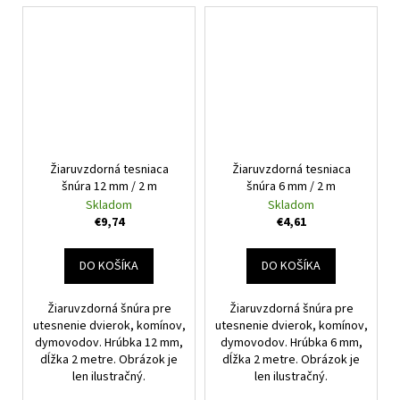
Žiaruvzdorná tesniaca
Žiaruvzdorná tesniaca
šnúra 12 mm / 2 m
šnúra 6 mm / 2 m
Skladom
Skladom
€9,74
€4,61
DO KOŠÍKA
DO KOŠÍKA
Žiaruvzdorná šnúra pre
Žiaruvzdorná šnúra pre
utesnenie dvierok, komínov,
utesnenie dvierok, komínov,
dymovodov. Hrúbka 12 mm,
dymovodov. Hrúbka 6 mm,
dĺžka 2 metre. Obrázok je
dĺžka 2 metre. Obrázok je
len ilustračný.
len ilustračný.