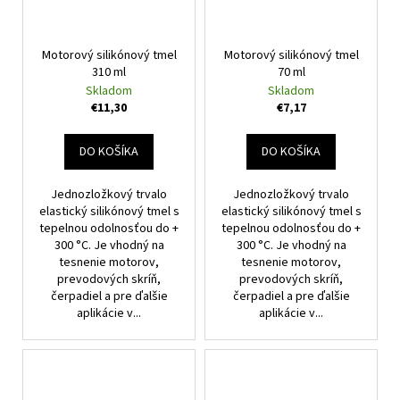
Motorový silikónový tmel
Motorový silikónový tmel
310 ml
70 ml
Skladom
Skladom
€11,30
€7,17
DO KOŠÍKA
DO KOŠÍKA
Jednozložkový trvalo
Jednozložkový trvalo
elastický silikónový tmel s
elastický silikónový tmel s
tepelnou odolnosťou do +
tepelnou odolnosťou do +
300 °C. Je vhodný na
300 °C. Je vhodný na
tesnenie motorov,
tesnenie motorov,
prevodových skríň,
prevodových skríň,
čerpadiel a pre ďalšie
čerpadiel a pre ďalšie
aplikácie v...
aplikácie v...