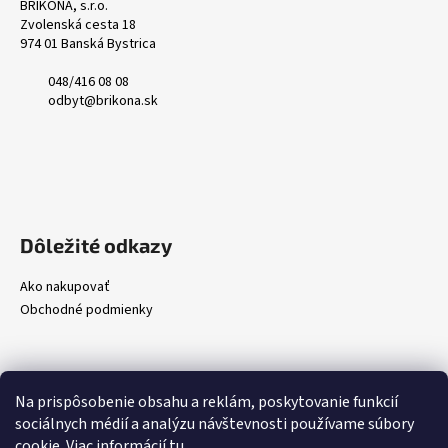
s
BRIKONA, s.r.o.
u
Zvolenská cesta 18
974 01 Banská Bystrica
048/416 08 08
odbyt@brikona.sk
Dôležité odkazy
Ako nakupovať
Obchodné podmienky
Na prispôsobenie obsahu a reklám, poskytovanie funkcií
sociálnych médií a analýzu návštevnosti používame súbory
cookie. Viac informácií
tu
.