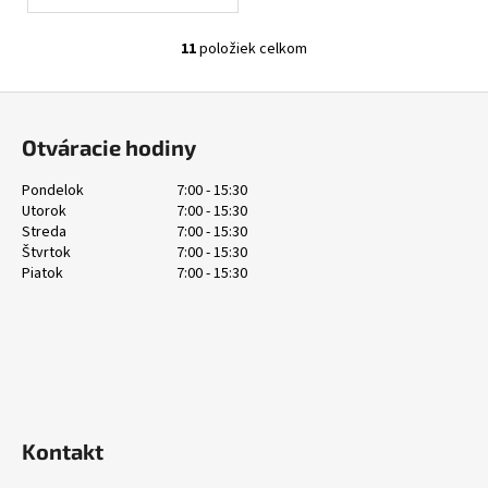
11
položiek celkom
O
v
Z
l
á
á
Otváracie hodiny
d
p
a
ä
Pondelok
7:00 - 15:30
c
Utorok
7:00 - 15:30
t
i
Streda
7:00 - 15:30
i
e
Štvrtok
7:00 - 15:30
e
Piatok
7:00 - 15:30
p
r
v
k
y
v
ý
p
Kontakt
i