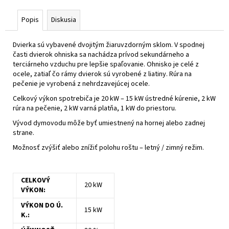
č
a
Popis
Diskusia
m
e
Dvierka sú vybavené dvojitým žiaruvzdorným sklom. V spodnej
časti dvierok ohniska sa nachádza prívod sekundárneho a
terciárneho vzduchu pre lepšie spaľovanie. Ohnisko je celé z
ocele, zatiaľ čo rámy dvierok sú vyrobené z liatiny. Rúra na
pečenie je vyrobená z nehrdzavejúcej ocele.
Celkový výkon spotrebiča je 20 kW – 15 kW ústredné kúrenie, 2 kW
rúra na pečenie, 2 kW varná platňa, 1 kW do priestoru.
Vývod dymovodu môže byť umiestnený na hornej alebo zadnej
strane.
Možnosť zvýšiť alebo znížiť polohu roštu – letný / zimný režim.
CELKOVÝ
20 kW
VÝKON:
VÝKON DO Ú.
15 kW
K.: