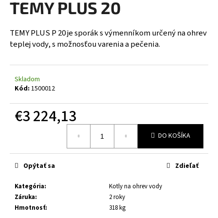
TEMY PLUS 20
á
j
TEMY PLUS P 20 je sporák s výmenníkom určený na ohrev
s
teplej vody, s možnosťou varenia a pečenia.
ť
?
Skladom
Kód:
1500012
€3 224,13
HĽADAŤ
Jednotková
DO KOŠÍKA
cena:
O
d
Opýtať sa
Zdieľať
p
o
Kategória
:
Kotly na ohrev vody
r
Záruka
:
2 roky
ú
Hmotnosť
:
318 kg