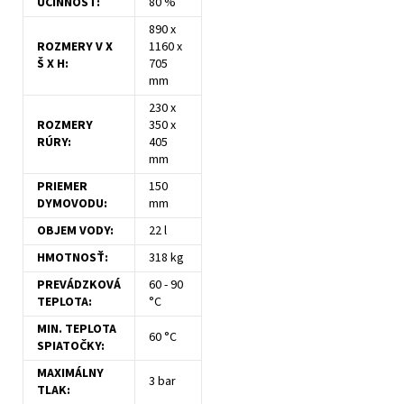
ÚČINNOSŤ:
80 %
890 x
ROZMERY V X
1160 x
Š X H:
705
mm
230 x
ROZMERY
350 x
RÚRY:
405
mm
PRIEMER
150
DYMOVODU:
mm
OBJEM VODY:
22 l
HMOTNOSŤ:
318 kg
PREVÁDZKOVÁ
60 - 90
TEPLOTA:
°C
MIN. TEPLOTA
60 °C
SPIATOČKY:
MAXIMÁLNY
3 bar
TLAK: