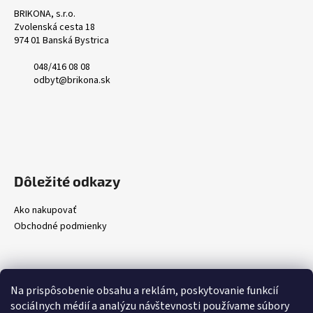
BRIKONA, s.r.o.
Zvolenská cesta 18
974 01 Banská Bystrica
048/416 08 08
odbyt@brikona.sk
Dôležité odkazy
Ako nakupovať
Obchodné podmienky
Na prispôsobenie obsahu a reklám, poskytovanie funkcií
sociálnych médií a analýzu návštevnosti používame súbory