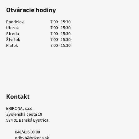
č
á
a
Otváracie hodiny
p
m
ä
e
Pondelok
7:00 - 15:30
Utorok
7:00 - 15:30
t
Streda
7:00 - 15:30
i
Štvrtok
7:00 - 15:30
e
Piatok
7:00 - 15:30
Kontakt
BRIKONA, s.r.o.
Zvolenská cesta 18
974 01 Banská Bystrica
048/416 08 08
odbyt@brikona.sk