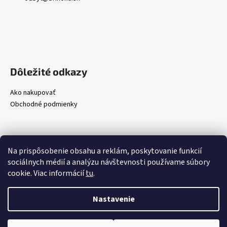
Dôležité odkazy
Ako nakupovať
Obchodné podmienky
Na prispôsobenie obsahu a reklám, poskytovanie funkcií
sociálnych médií a analýzu návštevnosti používame súbory
cookie. Viac informácií
tu
.
Nastavenie
Vytvoril Shoptet
Stránka je v rekonštrukcii. Za prípadné chyby a
Copyright 2026
Brikona, s.r.o.
. Všetky práva vyhradené.
Upraviť
nedostatky sa ospravedlňujeme. Ďakujeme za