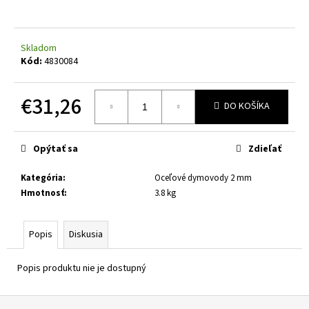
á
j
Skladom
s
Kód:
4830084
ť
?
€31,26
DO KOŠÍKA
Jednotková
cena:
Opýtať sa
Zdieľať
HĽADAŤ
Kategória
:
Oceľové dymovody 2 mm
Hmotnosť
:
3.8 kg
O
d
Popis
Diskusia
p
o
Popis produktu nie je dostupný
r
ú
Z