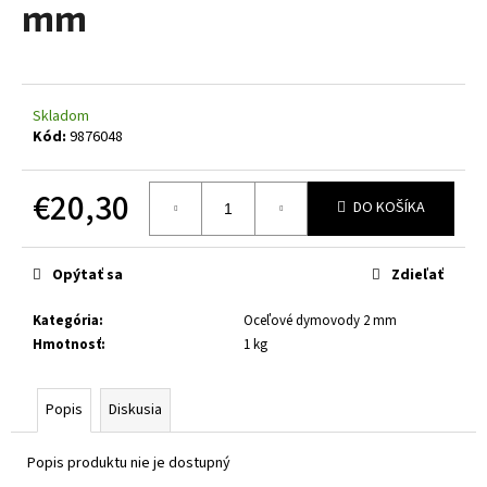
mm
á
j
s
ť
Skladom
?
Kód:
9876048
€20,30
DO KOŠÍKA
Jednotková
HĽADAŤ
cena:
Opýtať sa
Zdieľať
Kategória
:
Oceľové dymovody 2 mm
O
Hmotnosť
:
1 kg
d
p
Popis
Diskusia
o
r
Popis produktu nie je dostupný
ú