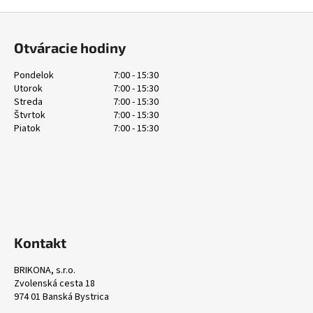
č
a
Z
m
á
Otváracie hodiny
e
p
ä
Pondelok
7:00 - 15:30
Utorok
7:00 - 15:30
t
Streda
7:00 - 15:30
i
Štvrtok
7:00 - 15:30
e
Piatok
7:00 - 15:30
Kontakt
BRIKONA, s.r.o.
Zvolenská cesta 18
974 01 Banská Bystrica