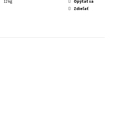
Opýtať sa
12 kg
Zdieľať