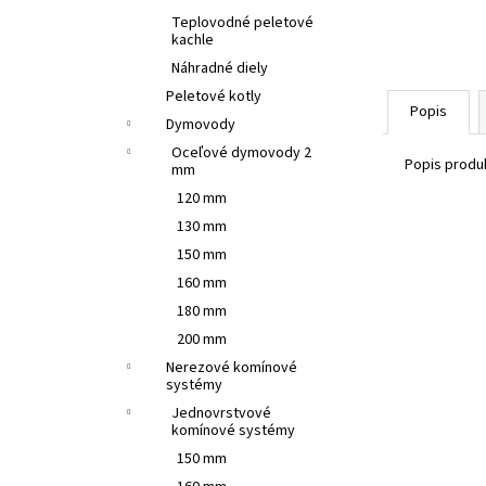
Teplovodné peletové
kachle
Náhradné diely
Peletové kotly
Popis
Dymovody
Oceľové dymovody 2
Popis produk
mm
120 mm
130 mm
150 mm
160 mm
180 mm
200 mm
Nerezové komínové
systémy
Jednovrstvové
komínové systémy
150 mm