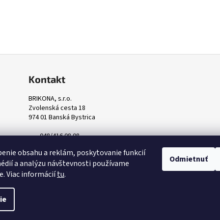
Kontakt
BRIKONA, s.r.o.
Zvolenská cesta 18
974 01 Banská Bystrica
048/416 08 08
odbyt@brikona.sk
enie obsahu a reklám, poskytovanie funkcií
Odmietnuť
édií a analýzu návštevnosti používame
e. Viac informácií
tu
.
Upraviť nastavenie cookies
ie