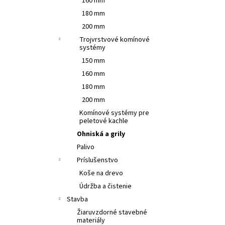
160 mm
180 mm
200 mm
Trojvrstvové komínové
systémy
150 mm
160 mm
180 mm
200 mm
Komínové systémy pre
peletové kachle
Ohniská a grily
Palivo
Príslušenstvo
Koše na drevo
Údržba a čistenie
Stavba
Žiaruvzdorné stavebné
materiály