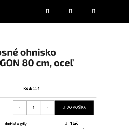
Hľadať
Prihlásenie
Nákupný
košík
sné ohnisko
GON 80 cm, oceľ
Kód:
114
DO KOŠÍKA
Tlač
Ohniská a grily