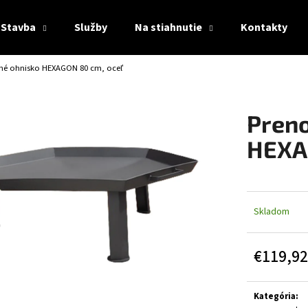
Stavba
Služby
Na stiahnutie
Kontakty
né ohnisko HEXAGON 80 cm, oceľ
Čo potrebujete nájsť?
Preno
HĽADAŤ
HEXA
Odporúčame
Skladom
€119,92
Jednotková
cena:
Kategória
: