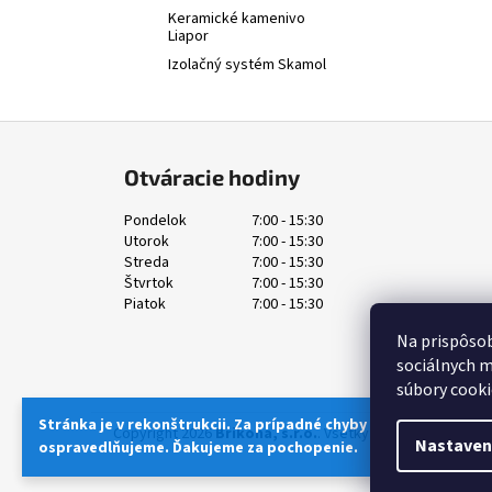
Keramické kamenivo
Liapor
Izolačný systém Skamol
Z
á
Otváracie hodiny
p
ä
Pondelok
7:00 - 15:30
Utorok
7:00 - 15:30
t
Streda
7:00 - 15:30
i
Štvrtok
7:00 - 15:30
e
Piatok
7:00 - 15:30
Na prispôsob
sociálnych m
súbory cooki
Stránka je v rekonštrukcii. Za prípadné chyby a nedostatky sa
Copyright 2026
Brikona, s.r.o.
. Všetky práva vyhradené.
Nastaven
ospravedlňujeme. Ďakujeme za pochopenie.