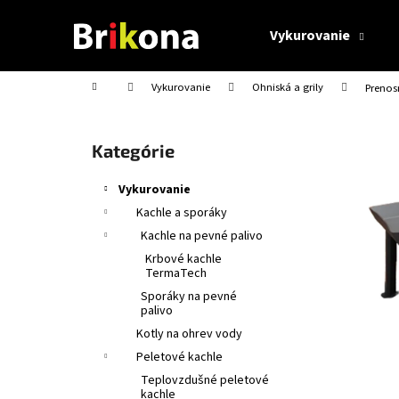
K
Prejsť
na
o
Vykurovanie
obsah
Späť
Späť
š
do
do
í
Domov
Vykurovanie
Ohniská a grily
Prenos
obchodu
obchodu
k
B
o
Preskočiť
Kategórie
č
kategórie
n
Vykurovanie
ý
Kachle a sporáky
p
Kachle na pevné palivo
a
Krbové kachle
n
TermaTech
e
Sporáky na pevné
palivo
l
Kotly na ohrev vody
Peletové kachle
Teplovzdušné peletové
kachle