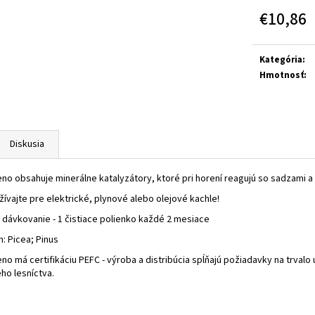
€10,86
Jednotková
cena:
Kategória
:
Hmotnosť
:
Diskusia
eno obsahuje minerálne katalyzátory, ktoré pri horení reagujú so sadzami a 
ívajte pre elektrické, plynové alebo olejové kachle!
dávkovanie - 1 čistiace polienko každé 2 mesiace
: Picea; Pinus
eno má certifikáciu PEFC - výroba a distribúcia spĺňajú požiadavky na trval
o lesníctva.