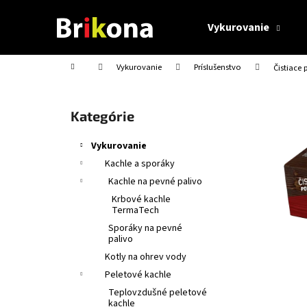
K
Prejsť
na
o
Vykurovanie
obsah
Späť
Späť
š
do
do
í
Domov
Vykurovanie
Príslušenstvo
Čistiace 
obchodu
obchodu
k
B
o
Preskočiť
Kategórie
č
kategórie
n
Vykurovanie
ý
Kachle a sporáky
p
Kachle na pevné palivo
a
Krbové kachle
n
TermaTech
e
Sporáky na pevné
palivo
l
Kotly na ohrev vody
Peletové kachle
Teplovzdušné peletové
kachle