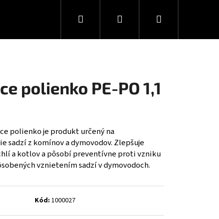
Hľadať
Prihlásenie
Nákupný
košík
ace polienko PE-PO 1,1
ce polienko je produkt určený na
ie sadzí z komínov a dymovodov. Zlepšuje
hlí a kotlov a pôsobí preventívne proti vzniku
ôsobených vznietením sadzí v dymovodoch.
Kód:
1000027