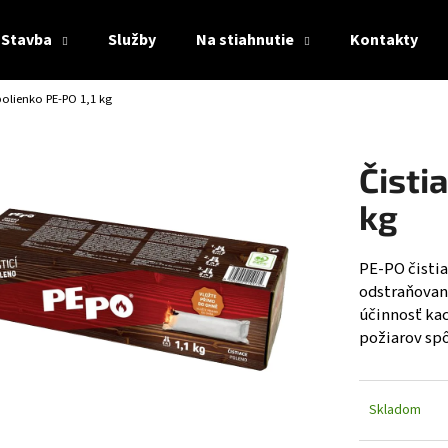
Stavba
Služby
Na stiahnutie
Kontakty
polienko PE-PO 1,1 kg
Čo potrebujete nájsť?
Čisti
HĽADAŤ
kg
PE-PO čistia
Odporúčame
odstraňovan
účinnosť kac
požiarov sp
Skladom