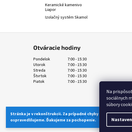
Keramické kamenivo
Liapor
Izolačný systém Skamol
Z
á
Otváracie hodiny
p
ä
Pondelok
7:00 - 15:30
Utorok
7:00 - 15:30
t
Streda
7:00 - 15:30
i
Štvrtok
7:00 - 15:30
e
Piatok
7:00 - 15:30
Na prispôsob
sociálnych m
súbory cooki
Stránka je v rekonštrukcii. Za prípadné chyby a nedostatky sa
Copyright 2026
Brikona, s.r.o.
. Všetky práva vyhradené.
Nastaven
ospravedlňujeme. Ďakujeme za pochopenie.