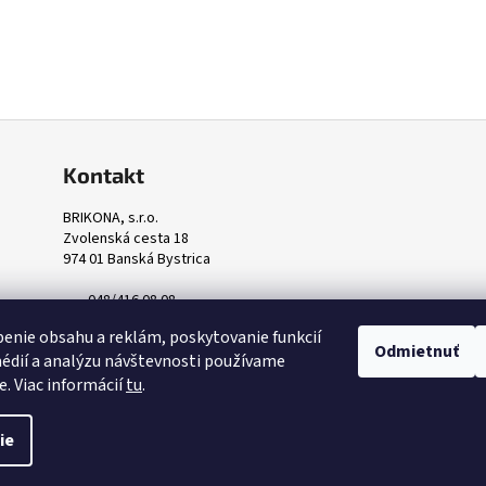
Kontakt
BRIKONA, s.r.o.
Zvolenská cesta 18
974 01 Banská Bystrica
048/416 08 08
odbyt@brikona.sk
enie obsahu a reklám, poskytovanie funkcií
Odmietnuť
édií a analýzu návštevnosti používame
e. Viac informácií
tu
.
Upraviť nastavenie cookies
ie