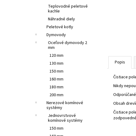
Teplovodné peletové
kachle
Náhradné diely
Peletové kotly
Dymovody
Oceľové dymovody 2
mm
120 mm
Popis
130 mm
150 mm
Čistiace pol
160 mm
Nikdy nepouž
180 mm
Odporúčané 
200 mm
Nerezové komínové
Obsah drevín
systémy
Čistiace pol
Jednovrstvové
zodpovednéh
komínové systémy
150 mm