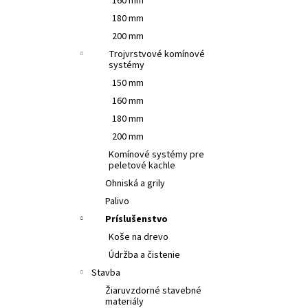
160 mm
180 mm
200 mm
Trojvrstvové komínové
systémy
150 mm
160 mm
180 mm
200 mm
Komínové systémy pre
peletové kachle
Ohniská a grily
Palivo
Príslušenstvo
Koše na drevo
Údržba a čistenie
Stavba
Žiaruvzdorné stavebné
materiály