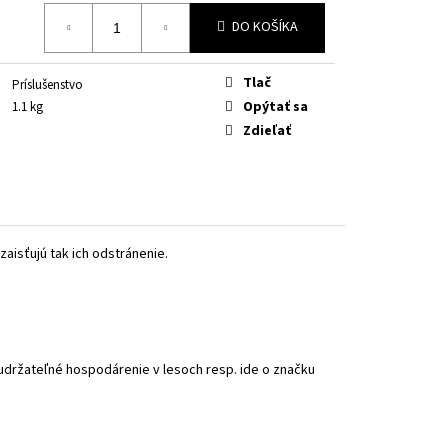
DO KOŠÍKA
Tlač
Príslušenstvo
Opýtať sa
1.1 kg
Zdieľať
zaisťujú tak ich odstránenie.
o udržateľné hospodárenie v lesoch resp. ide o značku