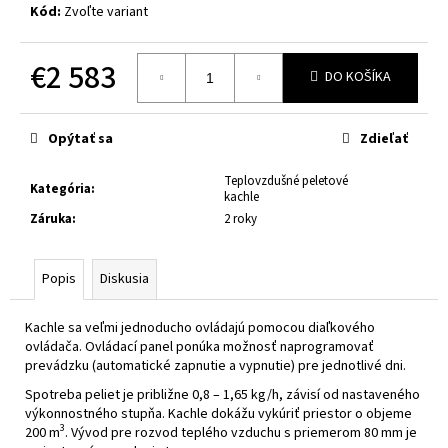
č
Kód:
Zvoľte variant
a
m
€2 583
e
DO KOŠÍKA
Jednotková
cena:
Opýtať sa
Zdieľať
Teplovzdušné peletové
Kategória
:
kachle
Záruka
:
2 roky
Popis
Diskusia
Kachle sa veľmi jednoducho ovládajú pomocou diaľkového
ovládača. Ovládací panel ponúka možnosť naprogramovať
prevádzku (automatické zapnutie a vypnutie) pre jednotlivé dni.
Spotreba peliet je približne 0,8 – 1,65 kg/h, závisí od nastaveného
výkonnostného stupňa. Kachle dokážu vykúriť priestor o objeme
3
200 m
. Vývod pre rozvod teplého vzduchu s priemerom 80 mm je