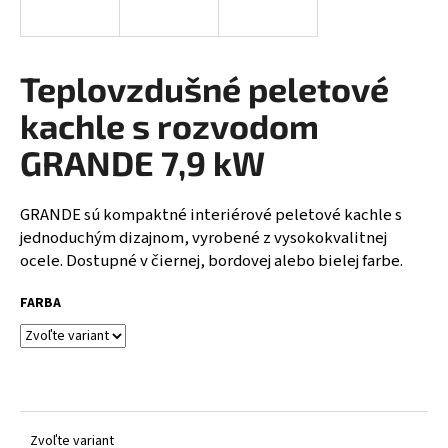
á
j
s
Teplovzdušné peletové
ť
kachle s rozvodom
?
GRANDE 7,9 kW
GRANDE sú kompaktné interiérové peletové kachle s
HĽADAŤ
jednoduchým dizajnom, vyrobené z vysokokvalitnej
ocele. Dostupné v čiernej, bordovej alebo bielej farbe.
FARBA
O
d
p
o
r
ú
Zvoľte variant