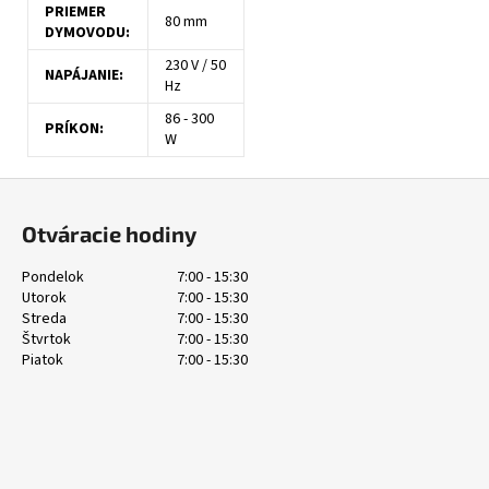
PRIEMER
80 mm
DYMOVODU:
230 V / 50
NAPÁJANIE:
Hz
86 - 300
PRÍKON:
W
Z
á
Otváracie hodiny
p
ä
Pondelok
7:00 - 15:30
Utorok
7:00 - 15:30
t
Streda
7:00 - 15:30
i
Štvrtok
7:00 - 15:30
e
Piatok
7:00 - 15:30