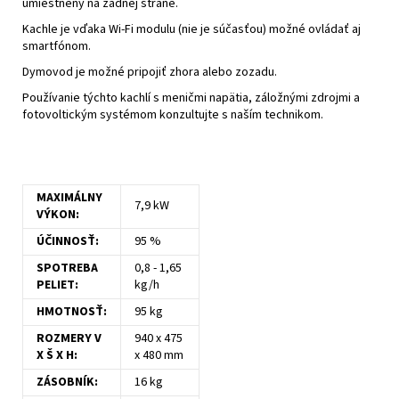
umiestnený na zadnej strane.
Kachle je vďaka Wi-Fi modulu (nie je súčasťou) možné ovládať aj
smartfónom.
Dymovod je možné pripojiť zhora alebo zozadu.
Používanie týchto kachlí s meničmi napätia, záložnými zdrojmi a
fotovoltickým systémom konzultujte s naším technikom.
MAXIMÁLNY
7,9 kW
VÝKON:
ÚČINNOSŤ:
95 %
SPOTREBA
0,8 - 1,65
PELIET:
kg/h
HMOTNOSŤ:
95 kg
ROZMERY V
940 x 475
X Š X H:
x 480 mm
ZÁSOBNÍK:
16 kg